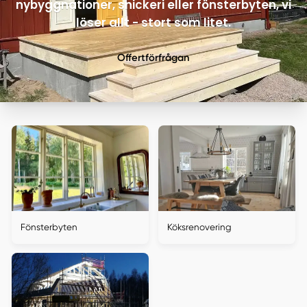
nybyggnationer, snickeri eller fönsterbyten, vi
löser allt - stort som litet.
Offertförfrågan
Fönsterbyten
Köksrenovering