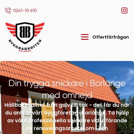
0241-10 610
Offertförfrågan
Din trygga snickare i Borlänge
med omnejd
Hållbar kvalitet från golv till tak - det får du när
du anlitar vårt byggföretag i Borlänge. Ta hjälp
av våra professionella snickare vid utförande
av renoveringsarbete, om- och