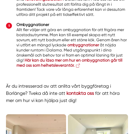
professionellt slutresultat att förlita dig på långt in i
framtiden! Tack vare vår långa erfarenhet kan vi dessutom
utföra ditt projekt på ett tidseffektivt sätt.
Ombyggnationer
Allt fler väljer att göra en ombyggnation för att frigöra mer
bostadsutrymme. Man kan till exempel skapa ett nytt
sovrum, ett nytt badrum eller ett större kök. Genom åren har
vi utfört en mängd lyckade
ombyggnationer
åt nöjda
kunder runtom i Dalarna. Med utgångspunkt i dina
önskemål och behov tar vi fram en optimal lösning för just
dig!
Här kan du läsa mer om hur en ombyggnation går till
med oss som helhetsleverantör.
Är du intresserad av att anlita vårt byggföretag i
Borlänge? Tveka då inte att
kontakta oss
för att höra
mer om hur vi kan hjälpa just dig!