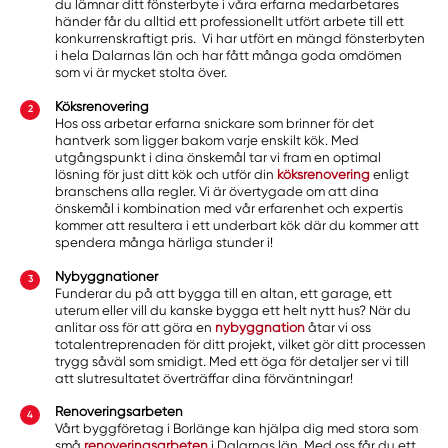
du lämnar ditt fönsterbyte i våra erfarna medarbetares
händer får du alltid ett professionellt utfört arbete till ett
konkurrenskraftigt pris. Vi har utfört en mängd fönsterbyten
i hela Dalarnas län och har fått många goda omdömen
som vi är mycket stolta över.
Köksrenovering
Hos oss arbetar erfarna snickare som brinner för det
hantverk som ligger bakom varje enskilt kök. Med
utgångspunkt i dina önskemål tar vi fram en optimal
lösning för just ditt kök och utför din
köksrenovering
enligt
branschens alla regler. Vi är övertygade om att dina
önskemål i kombination med vår erfarenhet och expertis
kommer att resultera i ett underbart kök där du kommer att
spendera många härliga stunder i!
Nybyggnationer
Funderar du på att bygga till en altan, ett garage, ett
uterum eller vill du kanske bygga ett helt nytt hus? När du
anlitar oss för att göra en
nybyggnation
åtar vi oss
totalentreprenaden för ditt projekt, vilket gör ditt processen
trygg såväl som smidigt. Med ett öga för detaljer ser vi till
att slutresultatet överträffar dina förväntningar!
Renoveringsarbeten
Vårt byggföretag i Borlänge kan hjälpa dig med stora som
små
renoveringsarbeten
i Dalarnas län. Med oss får du ett