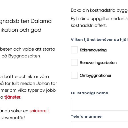
Boka din kostnadsfria byggo
Fyll i dina uppgifter nedan 
ggnadsbiten Dalarna
kostnadsfri offert.
ikation och god
Vilken tjänst behöver du hj
arbeten och valde att starta
Köksrenovering
ka på Byggnadsbiten
Renoveringsarbeten
Ombyggnationer
li bättre och riktar våra
 på för fullt medan Johan tar
 mer om vilka typer av jobb
Fullständigt namn
åra
tjänster
.
när du söker en
snickare i
Telefonnummer
tsleverantör!