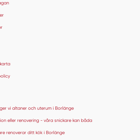
rågan
er
er
karta
policy
ger vi altaner och uterum i Borlänge
on eller renovering - våra snickare kan båda
re renoverar ditt kök i Borlänge