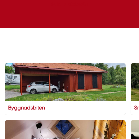
Boka platsbesök
Byggnadsbiten