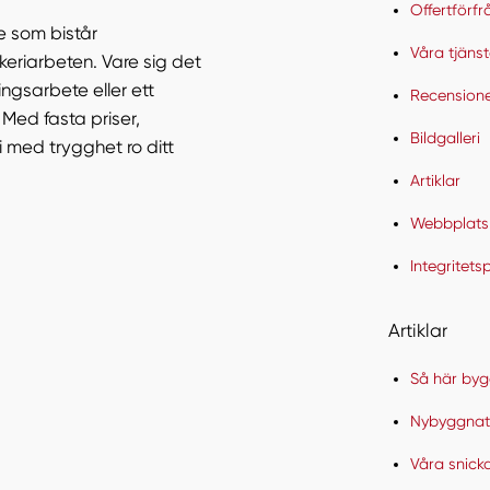
Offertförf
e som bistår
Våra tjänst
eriarbeten. Vare sig det
ngsarbete eller ett
Recension
 Med fasta priser,
Bildgalleri
 med trygghet ro ditt
Artiklar
Webbplats
Integritets
Artiklar
Så här byg
Nybyggnati
Våra snicka